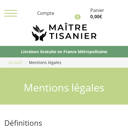
Panier
Compte
0,00
€
0
Ma
Ti
Livraison Gratuite en France Métropolitaine
Accueil
Mentions légales
Mentions légales
Définitions