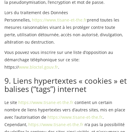
la pseudonymisation, l’encryption et mot de passe.
Lors du traitement des Données
Personnelles,
https://www.tisane-et-the.fr
prend toutes les
mesures raisonnables visant à les protéger contre toute
perte, utilisation détournée, accès non autorisé, divulgation,
altération ou destruction.
Vous pouvez vous inscrire sur une liste d’opposition au
démarchage téléphonique sur ce site:
https://
www.bloctel.gouv.fr
.
9. Liens hypertextes « cookies » et
balises (“tags”) internet
Le site
https://www.tisane-et-the.fr
contient un certain
nombre de liens hypertextes vers d’autres sites, mis en place
avec l’autorisation de
https://www.tisane-et-the.fr
.
Cependant,
https://www.tisane-et-the.fr
n’a pas la possibilité
de vérifier le contenu des sites ainsi visités, et n’assumera en