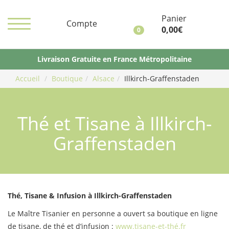
Panier
Compte
0,00
€
0
Maître
Tisanier
Livraison Gratuite en France Métropolitaine
Accueil
Boutique
Alsace
Illkirch-Graffenstaden
Thé et Tisane à Illkirch-
Graffenstaden
Thé, Tisane & Infusion à Illkirch-Graffenstaden
Le Maître Tisanier en personne a ouvert sa boutique en ligne
de tisane, de thé et d’infusion :
www.tisane-et-thé.fr