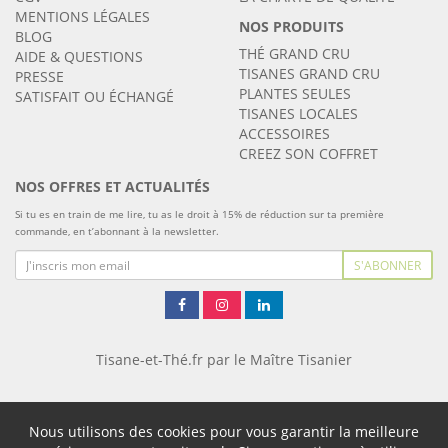
MENTIONS LÉGALES
NOS PRODUITS
BLOG
THÉ GRAND CRU
AIDE & QUESTIONS
TISANES GRAND CRU
PRESSE
PLANTES SEULES
SATISFAIT OU ÉCHANGÉ
TISANES LOCALES
ACCESSOIRES
CREEZ SON COFFRET
NOS OFFRES ET ACTUALITÉS
Si tu es en train de me lire, tu as le droit à 15% de réduction sur ta première
commande, en t’abonnant à la newsletter.
S'ABONNER
Tisane-et-Thé.fr par le Maître Tisanier
Nous utilisons des cookies pour vous garantir la meilleure