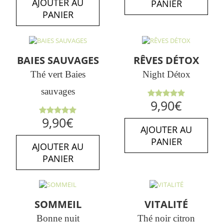
AJOUTER AU
PANIER
PANIER
BAIES SAUVAGES
RÊVES DÉTOX
Thé vert Baies
Night Détox
sauvages
Note
5.00
9,90
€
sur 5
Note
5.00
9,90
€
sur 5
AJOUTER AU
PANIER
AJOUTER AU
PANIER
SOMMEIL
VITALITÉ
Bonne nuit
Thé noir citron