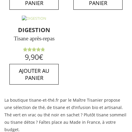
PANIER
PANIER
DIGESTION
Tisane après-repas
Note
4.89
9,90
€
sur 5
AJOUTER AU
PANIER
La boutique tisane-et-thé.fr par le Maître Tisanier propose
une sélection de thé, de tisane et d’infusion bio et artisanal.
Thé vert en vrac ou thé noir en sachet ? Plutôt tisane sommeil
ou tisane détox ? Faîtes place au Made in France, à votre
budget.