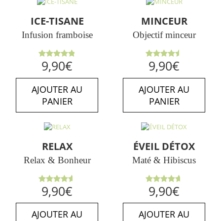
ICE-TISANE
MINCEUR
Infusion framboise
Objectif minceur
Note
Note
9,90
€
9,90
€
4.86
sur
4.50
sur
5
5
AJOUTER AU
AJOUTER AU
PANIER
PANIER
RELAX
ÉVEIL DÉTOX
Relax & Bonheur
Maté & Hibiscus
Note
Note
9,90
€
9,90
€
4.63
sur
4.67
sur
5
5
AJOUTER AU
AJOUTER AU