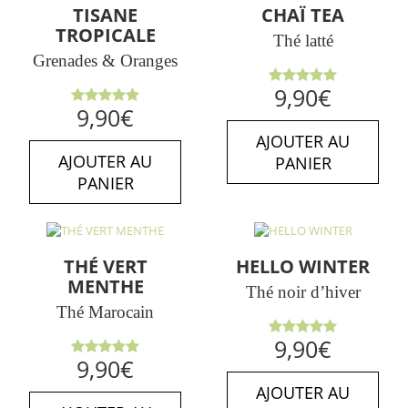
TISANE
CHAÏ TEA
TROPICALE
Thé latté
Grenades & Oranges
Note
5.00
9,90
€
sur 5
Note
5.00
9,90
€
sur 5
AJOUTER AU
AJOUTER AU
PANIER
PANIER
THÉ VERT
HELLO WINTER
MENTHE
Thé noir d’hiver
Thé Marocain
Note
5.00
9,90
€
sur 5
Note
5.00
9,90
€
sur 5
AJOUTER AU