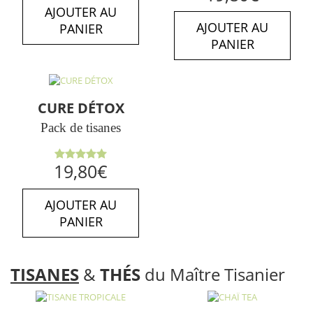
AJOUTER AU
AJOUTER AU
PANIER
PANIER
CURE DÉTOX
Pack de tisanes
Note
5.00
19,80
€
sur 5
AJOUTER AU
PANIER
TISANES
&
THÉS
du Maître Tisanier