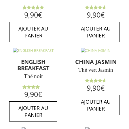
Note
5.00
Note
9,90
€
9,90
€
sur 5
4.75
sur
5
AJOUTER AU
AJOUTER AU
PANIER
PANIER
ENGLISH
CHINA JASMIN
BREAKFAST
Thé vert Jasmin
Thé noir
Note
9,90
€
4.71
sur
Note
9,90
€
5
4.00
sur 5
AJOUTER AU
AJOUTER AU
PANIER
PANIER