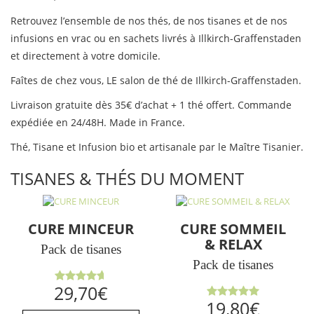
Retrouvez l’ensemble de nos thés, de nos tisanes et de nos
infusions en vrac ou en sachets livrés à Illkirch-Graffenstaden
et directement à votre domicile.
Faîtes de chez vous, LE salon de thé de Illkirch-Graffenstaden.
Livraison gratuite dès 35€ d’achat + 1 thé offert. Commande
expédiée en 24/48H. Made in France.
Thé, Tisane et Infusion bio et artisanale par le Maître Tisanier.
TISANES & THÉS DU MOMENT
CURE MINCEUR
CURE SOMMEIL
& RELAX
Pack de tisanes
Pack de tisanes
Note
29,70
€
4.64
sur
Note
5.00
19,80
€
5
sur 5