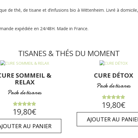
que de thé, de tisane et d’infusions bio à Wittenheim. Livré à domicile,
Commande expédiée en 24/48H. Made in France.
TISANES & THÉS DU MOMENT
CURE SOMMEIL &
CURE DÉTOX
RELAX
Pack de tisanes
Pack de tisanes
Note
5.00
19,80
€
sur 5
Note
5.00
19,80
€
sur 5
AJOUTER AU PANIE
AJOUTER AU PANIER