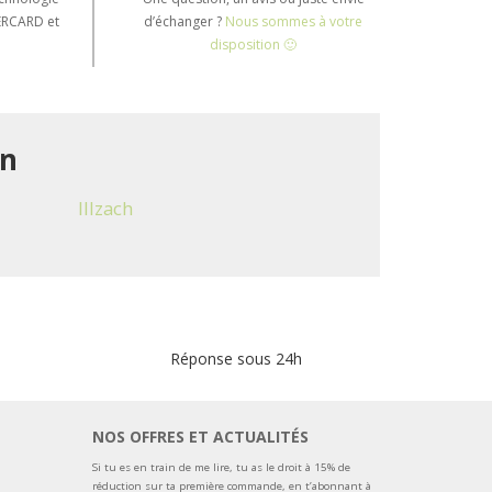
TERCARD et
d’échanger ?
Nous sommes à votre
disposition 🙂
in
Illzach
Réponse sous 24h
NOS OFFRES ET ACTUALITÉS
Si tu es en train de me lire, tu as le droit à 15% de
réduction sur ta première commande, en t’abonnant à