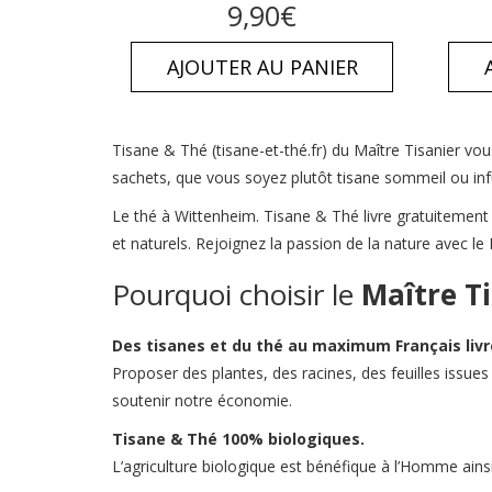
Note
9,90
€
4.63
sur
5
AJOUTER AU PANIER
Tisane & Thé (tisane-et-thé.fr) du Maître Tisanier vou
sachets, que vous soyez plutôt tisane sommeil ou inf
Le thé à Wittenheim. Tisane & Thé livre gratuitement
et naturels. Rejoignez la passion de la nature avec l
Pourquoi choisir le
Maître Ti
Des tisanes
et du thé
au maximum Français
liv
Proposer des plantes, des racines, des feuilles issues
soutenir notre économie.
Tisane & Thé
100% biologiques.
L’agriculture biologique est bénéfique à l’Homme ainsi q