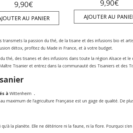
9,90
€
Note
9,90
€
sur 5
4.67
sur
5
AJOUTER AU PANIE
AJOUTER AU PANIER
s transmets la passion du thé, de la tisane et des infusions bio et art
usion détox, profitez du Made in France, et à votre budget.
 du thé, des tisanes et des infusions dans toute la région Alsace et 
e Maître Tisanier et entrez dans la communauté des Tisaniers et des Ti
sanier
rés à
Wittenheim
.
 au maximum de l’agriculture Française est un gage de qualité. De plus, 
u’à la planète. Elle ne détériore ni la faune, ni la flore. Pourquoi s’en 