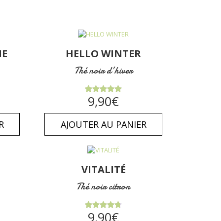
HE
HELLO WINTER
Thé noir d’hiver
Note
5.00
9,90
€
sur 5
R
AJOUTER AU PANIER
VITALITÉ
Thé noir citron
Note
9,90
€
4.75
sur