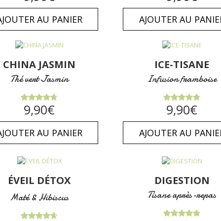
AJOUTER AU PANIER
AJOUTER AU PANIE
CHINA JASMIN
ICE-TISANE
Thé vert Jasmin
Infusion framboise
Note
Note
9,90
€
9,90
€
4.71
sur
4.86
sur
5
5
AJOUTER AU PANIER
AJOUTER AU PANIE
ÉVEIL DÉTOX
DIGESTION
Tisane après-repas
Maté & Hibiscus
Note
4.89