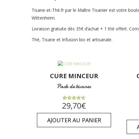
Tisane-et-Thé.fr par le Maître Tisanier est votre bouti
Wittenheim.
Livraison gratuite dès 35€ d’achat + 1 thé offert. 
Thé, Tisane et Infusion bio et artisanale.
CURE MINCEUR
Pack de tisanes
Note
29,70
€
4.64
sur
5
AJOUTER AU PANIER