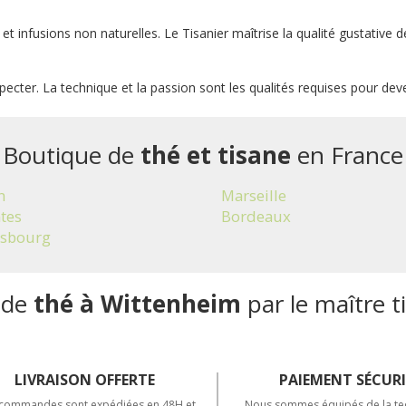
 infusions non naturelles. Le Tisanier maîtrise la qualité gustative de
pecter. La technique et la passion sont les qualités requises pour deven
Boutique de
thé et tisane
en France
n
Marseille
tes
Bordeaux
asbourg
 de
thé à Wittenheim
par le maître t
LIVRAISON OFFERTE
PAIEMENT SÉCURI
commandes sont expédiées en 48H et
Nous sommes équipés de la te