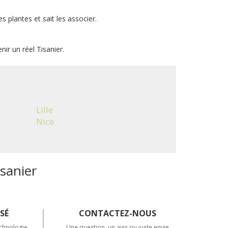
s plantes et sait les associer.
ir un réel Tisanier.
Lille
Nice
isanier
SÉ
CONTACTEZ-NOUS
chnologie
Une question, un avis ou juste envie