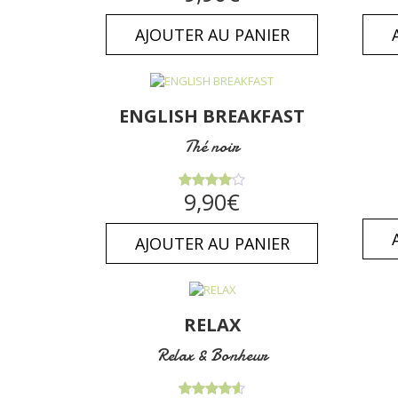
AJOUTER AU PANIER
ENGLISH BREAKFAST
Thé noir
Note
9,90
€
4.00
sur
5
AJOUTER AU PANIER
RELAX
Relax & Bonheur