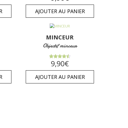
5
R
AJOUTER AU PANIER
MINCEUR
Objectif minceur
Note
9,90
€
4.50
sur
5
R
AJOUTER AU PANIER