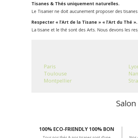
Tisanes & Thés
uniquement naturelles
.
Le Tisanier ne doit aucunement proposer des tisanes et
Respecter « l’Art de la Tisane »
« l’Art du Thé »
.
La tisane et le thé sont des Arts. Nous devons les res
Paris
Lyo
Toulouse
Nan
Montpellier
Str
Salon
100% ECO-FRIENDLY 100% BON
Tous nos thés & nos tisanes sont d’une
Nos 