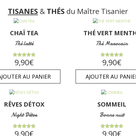
TISANES
&
THÉS
du Maître Tisanier
CHAÏ TEA
THÉ VERT MENT
Thé latté
Thé Marocain
Note
5.00
Note
5.00
9,90
€
9,90
€
sur 5
sur 5
AJOUTER AU PANIER
AJOUTER AU PANIE
RÊVES DÉTOX
SOMMEIL
Night Détox
Bonne nuit
Note
5.00
Note
5.00
9,90
€
9,90
€
sur 5
sur 5