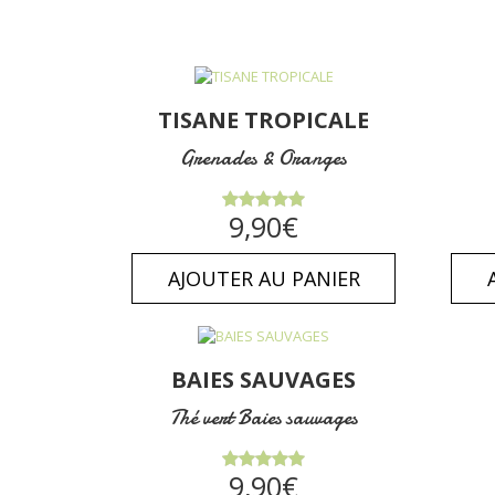
TISANE TROPICALE
Grenades & Oranges
Note
5.00
9,90
€
sur 5
AJOUTER AU PANIER
BAIES SAUVAGES
Thé vert Baies sauvages
Note
5.00
9,90
€
sur 5