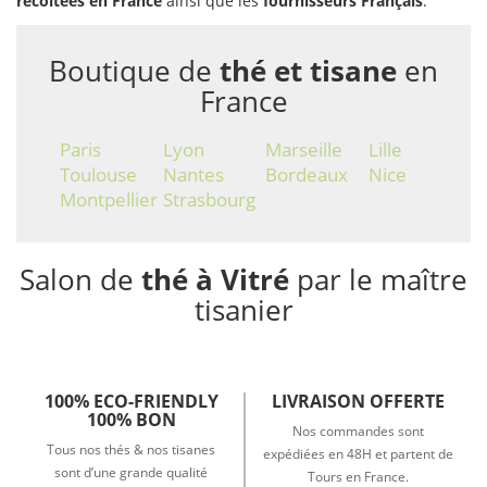
récoltées en France
ainsi que les
fournisseurs Français
.
Boutique de
thé et tisane
en
France
Paris
Lyon
Marseille
Lille
Toulouse
Nantes
Bordeaux
Nice
Montpellier
Strasbourg
Salon de
thé à Vitré
par le maître
tisanier
100% ECO-FRIENDLY
LIVRAISON OFFERTE
100% BON
Nos commandes sont
Tous nos thés & nos tisanes
expédiées en 48H et partent de
sont d’une grande qualité
Tours en France.