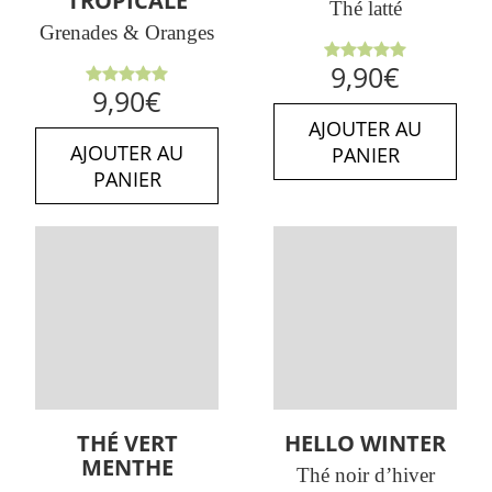
TROPICALE
Thé latté
Grenades & Oranges
Note
5.00
9,90
€
sur 5
Note
5.00
9,90
€
sur 5
AJOUTER AU
AJOUTER AU
PANIER
PANIER
THÉ VERT
HELLO WINTER
MENTHE
Thé noir d’hiver