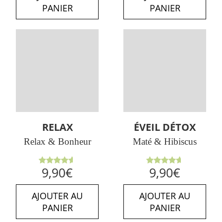
PANIER
PANIER
RELAX
ÉVEIL DÉTOX
Relax & Bonheur
Maté & Hibiscus
Note
Note
9,90
€
9,90
€
4.63
sur
4.67
sur
5
5
AJOUTER AU
AJOUTER AU
PANIER
PANIER