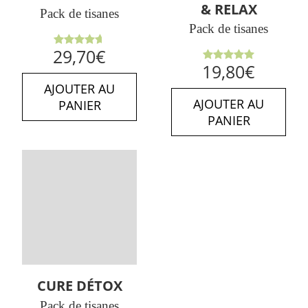
& RELAX
Pack de tisanes
Pack de tisanes
Note
29,70
€
4.64
sur
Note
5.00
19,80
€
5
sur 5
AJOUTER AU
AJOUTER AU
PANIER
PANIER
CURE DÉTOX
Pack de tisanes