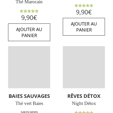
Thé Marocain
Note
5.00
9,90
€
sur 5
Note
5.00
9,90
€
sur 5
AJOUTER AU
AJOUTER AU
PANIER
PANIER
BAIES SAUVAGES
RÊVES DÉTOX
Thé vert Baies
Night Détox
sauvages