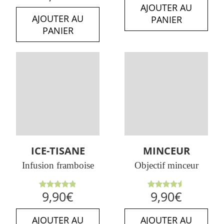
sur 5
AJOUTER AU
AJOUTER AU
PANIER
PANIER
ICE-TISANE
MINCEUR
Infusion framboise
Objectif minceur
Note
Note
9,90
€
9,90
€
4.86
sur
4.50
sur
5
5
AJOUTER AU
AJOUTER AU