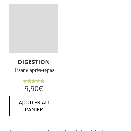
DIGESTION
Tisane après-repas
Note
4.89
9,90
€
sur 5
AJOUTER AU
PANIER