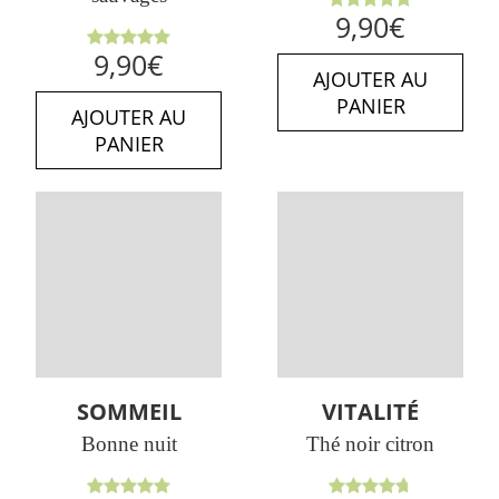
Note
5.00
9,90
€
sur 5
Note
5.00
9,90
€
sur 5
AJOUTER AU
PANIER
AJOUTER AU
PANIER
SOMMEIL
VITALITÉ
Bonne nuit
Thé noir citron