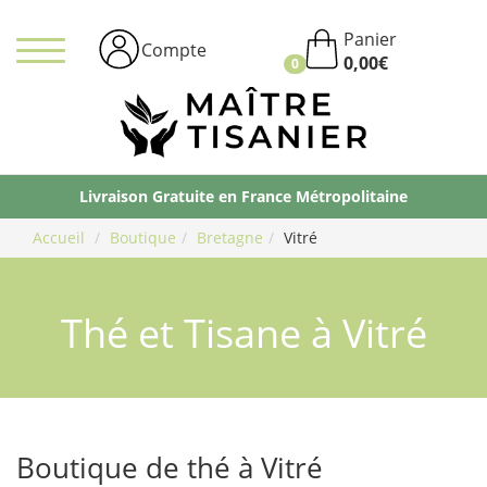
Panier
Compte
0,00
€
0
Ma
Ti
Livraison Gratuite en France Métropolitaine
Accueil
Boutique
Bretagne
Vitré
Thé et Tisane à Vitré
Boutique de thé à Vitré