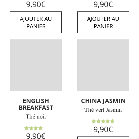
Note
5.00
Note
9,90
€
9,90
€
sur 5
4.75
sur
5
AJOUTER AU
AJOUTER AU
PANIER
PANIER
ENGLISH
CHINA JASMIN
BREAKFAST
Thé vert Jasmin
Thé noir
Note
9,90
€
4.71
sur
Note
9,90
€
5
4.00