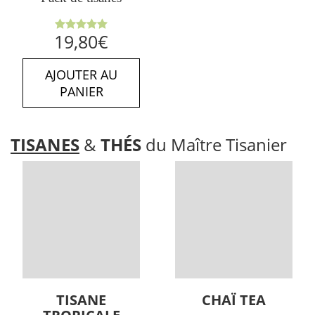
Note
5.00
19,80
€
sur 5
AJOUTER AU
PANIER
TISANES
&
THÉS
du Maître Tisanier
TISANE
CHAÏ TEA