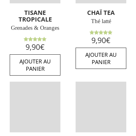
TISANE
CHAÏ TEA
TROPICALE
Thé latté
Grenades & Oranges
Note
5.00
9,90
€
sur 5
Note
5.00
9,90
€
sur 5
AJOUTER AU
AJOUTER AU
PANIER
PANIER