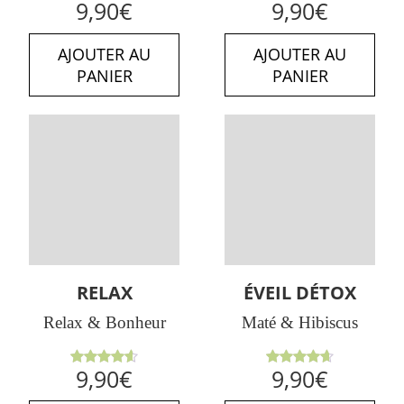
Note
Note
9,90
€
9,90
€
4.86
sur
4.50
sur
5
5
AJOUTER AU
AJOUTER AU
PANIER
PANIER
RELAX
ÉVEIL DÉTOX
Relax & Bonheur
Maté & Hibiscus
Note
Note
9,90
€
9,90
€
4.63
sur
4.67
sur
5
5