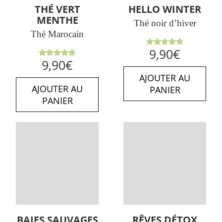
THÉ VERT
HELLO WINTER
MENTHE
Thé noir d’hiver
Thé Marocain
Note
5.00
9,90
€
sur 5
Note
5.00
9,90
€
sur 5
AJOUTER AU
AJOUTER AU
PANIER
PANIER
BAIES SAUVAGES
RÊVES DÉTOX