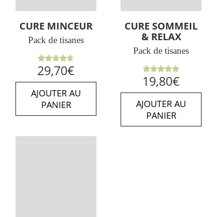
CURE MINCEUR
CURE SOMMEIL
& RELAX
Pack de tisanes
Pack de tisanes
Note
29,70
€
4.64
sur
Note
5.00
19,80
€
5
sur 5
AJOUTER AU
AJOUTER AU
PANIER
PANIER