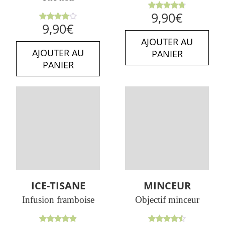
Note
9,90
€
4.71
sur
Note
9,90
€
5
4.00
sur 5
AJOUTER AU
AJOUTER AU
PANIER
PANIER
ICE-TISANE
MINCEUR
Infusion framboise
Objectif minceur