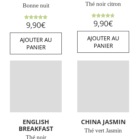
Thé noir citron
Bonne nuit
Note
9,90
€
Note
5.00
9,90
€
4.75
sur
sur 5
5
AJOUTER AU
AJOUTER AU
PANIER
PANIER
ENGLISH
CHINA JASMIN
BREAKFAST
Thé vert Jasmin
Thé noir