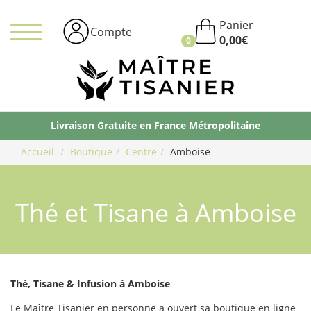
Panier
Compte
0,00
€
0
Ma
Ti
Livraison Gratuite en France Métropolitaine
Accueil
Boutique
Centre
Amboise
Thé et Tisane à Amboise
Thé, Tisane & Infusion à Amboise
Le Maître Tisanier en personne a ouvert sa boutique en ligne