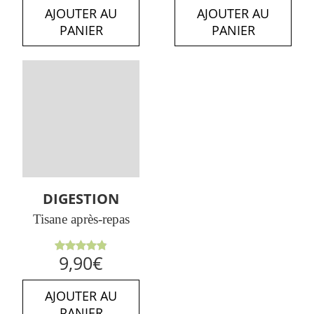
AJOUTER AU
AJOUTER AU
PANIER
PANIER
DIGESTION
Tisane après-repas
Note
4.89
9,90
€
sur 5
AJOUTER AU
PANIER