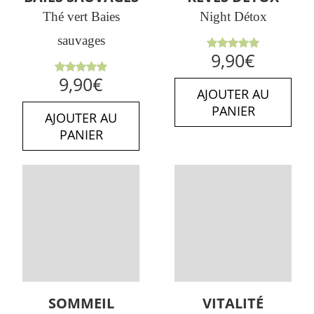
Thé vert Baies
Night Détox
sauvages
Note
5.00
9,90
€
sur 5
Note
5.00
9,90
€
sur 5
AJOUTER AU
PANIER
AJOUTER AU
PANIER
SOMMEIL
VITALITÉ