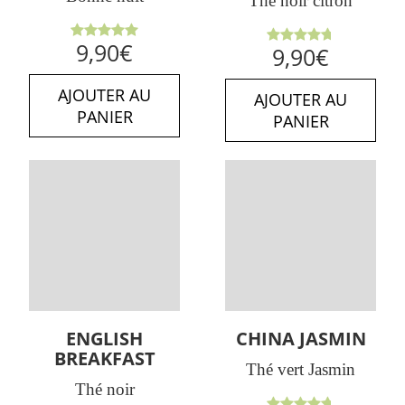
Thé noir citron
Note
5.00
9,90
€
Note
9,90
€
sur 5
4.75
sur
5
AJOUTER AU
AJOUTER AU
PANIER
PANIER
ENGLISH
CHINA JASMIN
BREAKFAST
Thé vert Jasmin
Thé noir