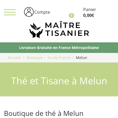
Panier
Compte
0,00
€
0
Ma
Ti
Livraison Gratuite en France Métropolitaine
Accueil
Boutique
Ile-de-France
Melun
Thé et Tisane à Melun
Boutique de thé à Melun