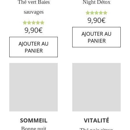
Thé vert Baies
Night Détox
sauvages
Note
5.00
9,90
€
sur 5
Note
5.00
9,90
€
sur 5
AJOUTER AU
PANIER
AJOUTER AU
PANIER
SOMMEIL
VITALITÉ
Bonne nuit