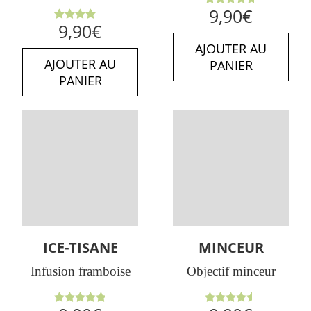
Note
9,90
€
4.71
sur
Note
9,90
€
5
4.00
sur 5
AJOUTER AU
AJOUTER AU
PANIER
PANIER
ICE-TISANE
MINCEUR
Infusion framboise
Objectif minceur
Note
Note