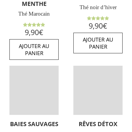
MENTHE
Thé noir d’hiver
Thé Marocain
Note
5.00
9,90
€
sur 5
Note
5.00
9,90
€
sur 5
AJOUTER AU
AJOUTER AU
PANIER
PANIER
BAIES SAUVAGES
RÊVES DÉTOX