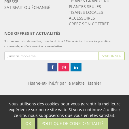
TISANES GRAND CRU
PRESSE
PLANTES SEULES
SATISFAIT OU ÉCHANGÉ
TISANES LOCALES
ACCESSOIRES
CREEZ SON COFFRET
NOS OFFRES ET ACTUALITÉS
Si tu es en train de me lire, tu as le droit à 15% de réduction sur ta première
commande, en t’abonnant à la newsletter.
S'ABONNER
Tisane-et-Thé.fr par le Maître Tisanier
Nous utilisons des cookies pour vous garantir la meilleure
expérience sur notre site web. Si vous continuez à utiliser
ce site, nous supposerons que vous en êtes satisfait.
OK
POLITIQUE DE CONFIDENTIALITÉ