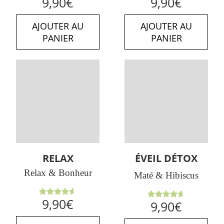
9,90
€
9,90
€
4.86
sur
4.50
sur
5
5
AJOUTER AU
AJOUTER AU
PANIER
PANIER
RELAX
ÉVEIL DÉTOX
Relax & Bonheur
Maté & Hibiscus
Note
9,90
€
Note
9,90
€
4.63
sur
4.67
sur
5
5