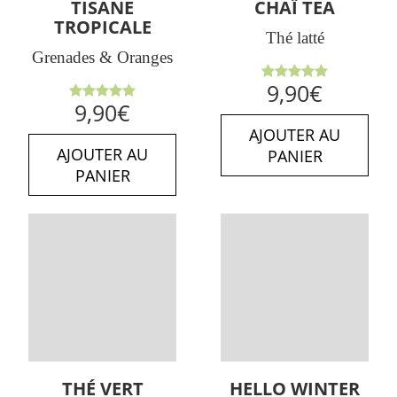
TISANE
CHAÏ TEA
TROPICALE
Thé latté
Grenades & Oranges
Note
5.00
9,90
€
sur 5
Note
5.00
9,90
€
sur 5
AJOUTER AU
AJOUTER AU
PANIER
PANIER
THÉ VERT
HELLO WINTER