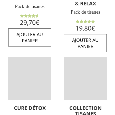
& RELAX
Pack de tisanes
Pack de tisanes
Note
29,70
€
4.64
sur
Note
5.00
19,80
€
5
sur 5
AJOUTER AU
AJOUTER AU
PANIER
PANIER
CURE DÉTOX
COLLECTION
TISANES