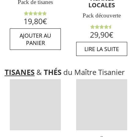
Pack de tisanes
LOCALES
Pack découverte
Note
5.00
19,80
€
sur 5
Note
29,90
€
AJOUTER AU
4.50
sur
5
PANIER
LIRE LA SUITE
TISANES
&
THÉS
du Maître Tisanier