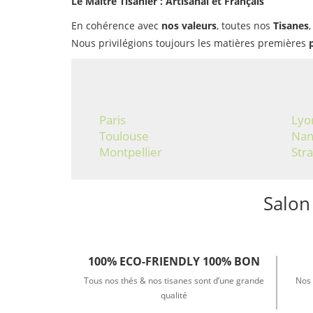
Le Maître Tisanier : Artisanal et Français
En cohérence avec
nos valeurs
, toutes nos
Tisanes
Nous privilégions toujours les matières premières
Paris
Lyo
Toulouse
Nan
Montpellier
Str
Salon
100% ECO-FRIENDLY 100% BON
Tous nos thés & nos tisanes sont d’une grande
Nos 
qualité