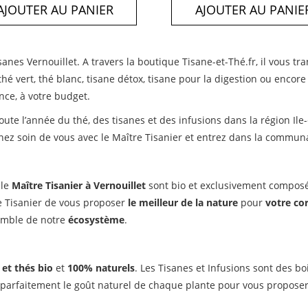
AJOUTER AU PANIER
AJOUTER AU PANIE
isanes Vernouillet. A travers la boutique Tisane-et-Thé.fr, il vous tr
 thé vert, thé blanc, tisane détox, tisane pour la digestion ou enco
nce, à votre budget.
e toute l’année du thé, des tisanes et des infusions dans la région 
renez soin de vous avec le Maître Tisanier et entrez dans la commun
 le
Maître Tisanier à Vernouillet
sont bio et exclusivement composés
 Tisanier de vous proposer
le meilleur de la nature
pour
votre co
semble de notre
écosystème
.
 et thés bio
et
100% naturels
. Les Tisanes et Infusions sont des
 parfaitement le goût naturel de chaque plante pour vous propose