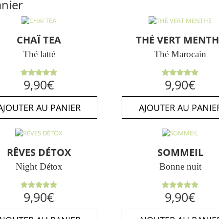
anier
CHAÏ TEA
THÉ VERT MENTH
Thé latté
Thé Marocain
Note
5.00
Note
5.00
9,90
€
9,90
€
sur 5
sur 5
AJOUTER AU PANIER
AJOUTER AU PANIE
RÊVES DÉTOX
SOMMEIL
Night Détox
Bonne nuit
Note
5.00
Note
5.00
9,90
€
9,90
€
sur 5
sur 5