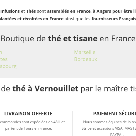
,
Infusions
et
Thés
sont
assemblés en France, à Angers pour être l
plantées et récoltées en France
ainsi que les
fournisseurs Françai
Boutique de
thé et tisane
en France
n
Marseille
tes
Bordeaux
asbourg
 de
thé à Vernouillet
par le maître t
LIVRAISON OFFERTE
PAIEMENT SÉCURI
commandes sont expédiées en 48H et
Nous sommes équipés de la te
partent de Tours en France.
Stripe et acceptons VISA, MAS
PAYPAL.