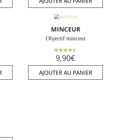
R
AJOUTER AU PANIER
MINCEUR
Objectif minceur
Note
9,90
€
4.50
sur
5
R
AJOUTER AU PANIER