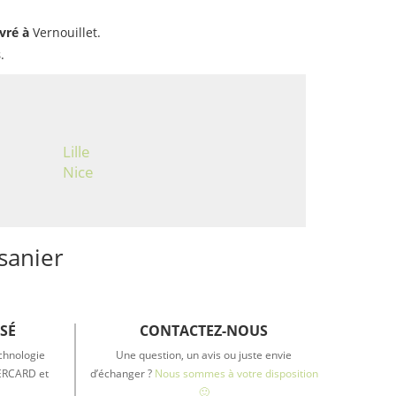
ivré à
Vernouillet.
s
.
Lille
Nice
isanier
SÉ
CONTACTEZ-NOUS
chnologie
Une question, un avis ou juste envie
TERCARD et
d’échanger ?
Nous sommes à votre disposition
🙂