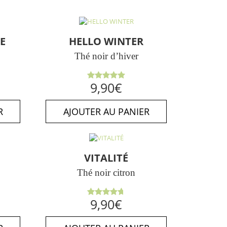
E
HELLO WINTER
Thé noir d’hiver
Note
5.00
9,90
€
sur 5
R
AJOUTER AU PANIER
VITALITÉ
Thé noir citron
Note
9,90
€
4.75
sur
5