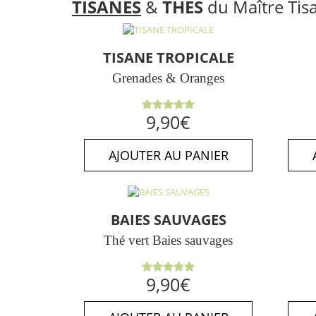
TISANES
&
THÉS
du Maître Tis
TISANE TROPICALE
Grenades & Oranges
Note
5.00
9,90
€
sur 5
AJOUTER AU PANIER
BAIES SAUVAGES
Thé vert Baies sauvages
Note
5.00
9,90
€
sur 5