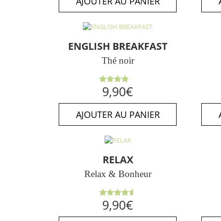
AJOUTER AU PANIER
ENGLISH BREAKFAST
Thé noir
Note
9,90
€
4.00
sur 5
AJOUTER AU PANIER
RELAX
Relax & Bonheur
Note
9,90
€
4.63
sur
5