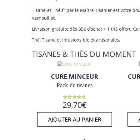
Tisane-et-Thé.fr par le Maître Tisanier est votre bou
Vernouillet.
Livraison gratuite dès 35€ d’achat + 1 thé offert.
Thé, Tisane et Infusions bio et artisanales.
TISANES & THÉS DU MOMENT
CURE MINCEUR
CUR
Pack de tisanes
Note
29,70
€
4.64
sur
5
AJOUTER AU PANIER