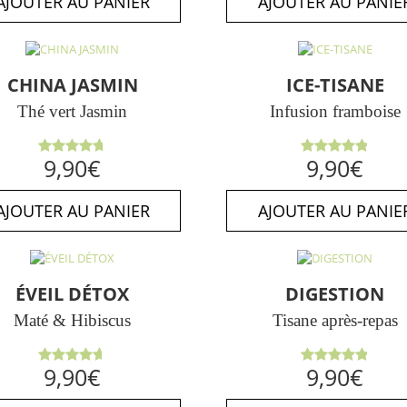
AJOUTER AU PANIER
AJOUTER AU PANIE
CHINA JASMIN
ICE-TISANE
Thé vert Jasmin
Infusion framboise
Note
Note
9,90
€
9,90
€
4.71
sur
4.86
sur
5
5
AJOUTER AU PANIER
AJOUTER AU PANIE
ÉVEIL DÉTOX
DIGESTION
Maté & Hibiscus
Tisane après-repas
Note
Note
4.89
9,90
€
9,90
€
4.67
sur
sur 5
5