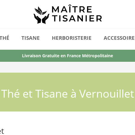
THÉ
TISANE
HERBORISTERIE
ACCESSOIRE
Livraison Gratuite en France Métropolitaine
Thé et Tisane à Vernouillet
et