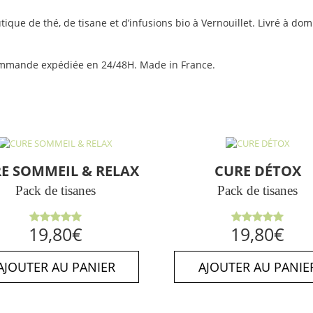
tique de thé, de tisane et d’infusions bio à Vernouillet. Livré à domi
 Commande expédiée en 24/48H. Made in France.
E SOMMEIL & RELAX
CURE DÉTOX
Pack de tisanes
Pack de tisanes
Note
5.00
Note
5.00
19,80
€
19,80
€
sur 5
sur 5
AJOUTER AU PANIER
AJOUTER AU PANIE