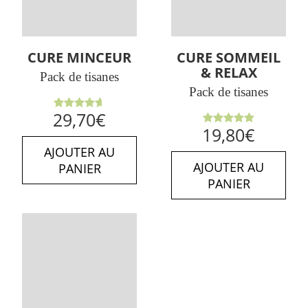
CURE MINCEUR
CURE SOMMEIL
& RELAX
Pack de tisanes
Pack de tisanes
Note
29,70
€
4.64
sur
Note
5.00
19,80
€
5
sur 5
AJOUTER AU
AJOUTER AU
PANIER
PANIER