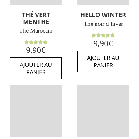
THÉ VERT
HELLO WINTER
MENTHE
Thé noir d’hiver
Thé Marocain
Note
5.00
9,90
€
sur 5
Note
5.00
9,90
€
sur 5
AJOUTER AU
AJOUTER AU
PANIER
PANIER