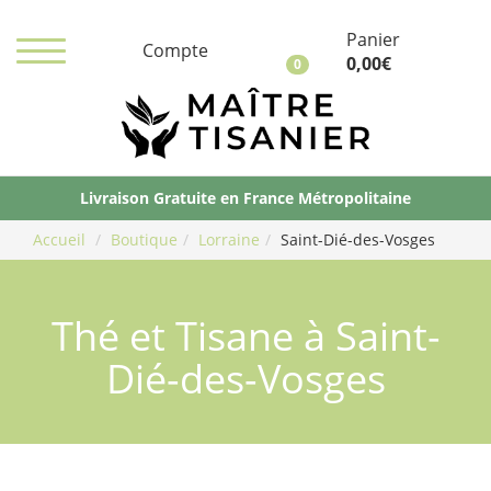
Panier
Compte
0,00
€
0
Ma
Ti
Livraison Gratuite en France Métropolitaine
Accueil
Boutique
Lorraine
Saint-Dié-des-Vosges
Thé et Tisane à Saint-
Dié-des-Vosges