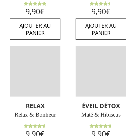
Note
Note
9,90
€
9,90
€
4.86
sur
4.50
sur
5
5
AJOUTER AU
AJOUTER AU
PANIER
PANIER
RELAX
ÉVEIL DÉTOX
Relax & Bonheur
Maté & Hibiscus
Note
Note
9,90
€
9,90
€
4.63
sur
4.67
sur