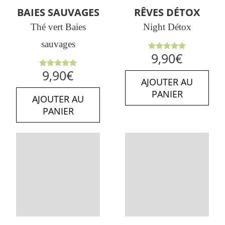
BAIES SAUVAGES
RÊVES DÉTOX
Thé vert Baies
Night Détox
sauvages
Note
5.00
9,90
€
sur 5
Note
5.00
9,90
€
sur 5
AJOUTER AU
PANIER
AJOUTER AU
PANIER