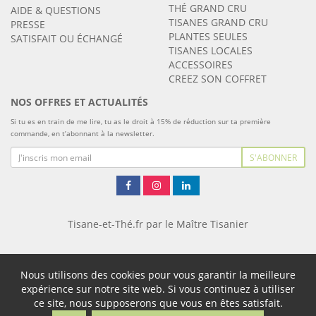
THÉ GRAND CRU
AIDE & QUESTIONS
TISANES GRAND CRU
PRESSE
PLANTES SEULES
SATISFAIT OU ÉCHANGÉ
TISANES LOCALES
ACCESSOIRES
CREEZ SON COFFRET
NOS OFFRES ET ACTUALITÉS
Si tu es en train de me lire, tu as le droit à 15% de réduction sur ta première
commande, en t’abonnant à la newsletter.
S'ABONNER
Tisane-et-Thé.fr par le Maître Tisanier
Nous utilisons des cookies pour vous garantir la meilleure
expérience sur notre site web. Si vous continuez à utiliser
ce site, nous supposerons que vous en êtes satisfait.