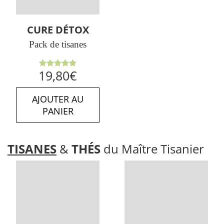
CURE DÉTOX
Pack de tisanes
Note
5.00
19,80
€
sur 5
AJOUTER AU
PANIER
TISANES
&
THÉS
du Maître Tisanier