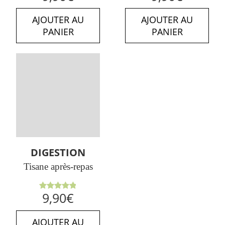
5
5
AJOUTER AU
AJOUTER AU
PANIER
PANIER
DIGESTION
Tisane après-repas
Note
4.89
9,90
€
sur 5
AJOUTER AU