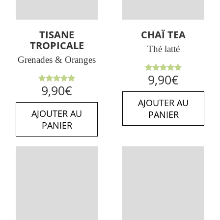
TISANE
CHAÏ TEA
TROPICALE
Thé latté
Grenades & Oranges
Note
5.00
9,90
€
sur 5
Note
5.00
9,90
€
sur 5
AJOUTER AU
AJOUTER AU
PANIER
PANIER