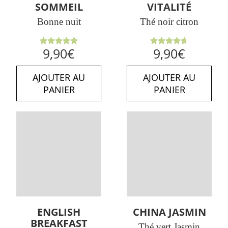
SOMMEIL
VITALITÉ
Bonne nuit
Thé noir citron
Note
5.00
Note
9,90
€
9,90
€
sur 5
4.75
sur
5
AJOUTER AU
AJOUTER AU
PANIER
PANIER
ENGLISH
CHINA JASMIN
BREAKFAST
Thé vert Jasmin