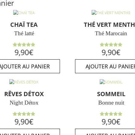
anier
CHAÏ TEA
THÉ VERT MENTH
Thé latté
Thé Marocain
Note
5.00
Note
5.00
9,90
€
9,90
€
sur 5
sur 5
AJOUTER AU PANIER
AJOUTER AU PANIE
RÊVES DÉTOX
SOMMEIL
Night Détox
Bonne nuit
Note
5.00
Note
5.00
9,90
€
9,90
€
sur 5
sur 5