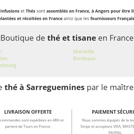
,
Infusions
et
Thés
sont
assemblés en France, à Angers pour être l
plantées et récoltées en France
ainsi que les
fournisseurs Françai
Boutique de
thé et tisane
en France
n
Marseille
tes
Bordeaux
asbourg
de
thé à Sarreguemines
par le maître
LIVRAISON OFFERTE
PAIEMENT SÉCURI
commandes sont expédiées en 48H et
Nous sommes équipés de la te
partent de Tours en France.
Stripe et acceptons VISA, MAS
PAYPAL.