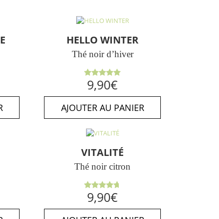
E
HELLO WINTER
Thé noir d’hiver
Note
5.00
9,90
€
sur 5
R
AJOUTER AU PANIER
VITALITÉ
Thé noir citron
Note
9,90
€
4.75
sur
5