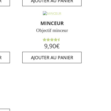
R
AJOUTER AU PANIER
MINCEUR
Objectif minceur
Note
9,90
€
4.50
sur
5
R
AJOUTER AU PANIER