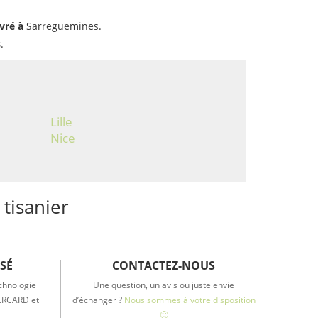
ivré à
Sarreguemines.
s
.
Lille
Nice
 tisanier
SÉ
CONTACTEZ-NOUS
chnologie
Une question, un avis ou juste envie
TERCARD et
d’échanger ?
Nous sommes à votre disposition
🙂