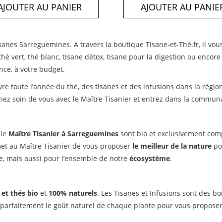
AJOUTER AU PANIER
AJOUTER AU PANIE
tisanes Sarreguemines. A travers la boutique Tisane-et-Thé.fr, il vou
 thé vert, thé blanc, tisane détox, tisane pour la digestion ou enco
nce, à votre budget.
ivre toute l’année du thé, des tisanes et des infusions dans la rég
renez soin de vous avec le Maître Tisanier et entrez dans la commun
 le
Maître Tisanier à Sarreguemines
sont bio et exclusivement comp
et au Maître Tisanier de vous proposer
le meilleur de la nature
po
e, mais aussi pour l’ensemble de notre
écosystème
.
 et thés bio
et
100% naturels
. Les Tisanes et Infusions sont des
 parfaitement le goût naturel de chaque plante pour vous propose