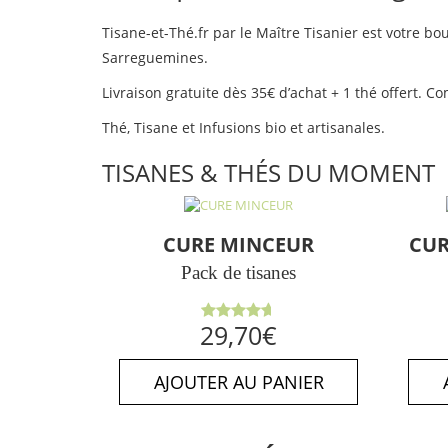
Tisane-et-Thé.fr par le Maître Tisanier est votre bou
Sarreguemines.
Livraison gratuite dès 35€ d’achat + 1 thé offert.
Thé, Tisane et Infusions bio et artisanales.
TISANES & THÉS DU MOMENT
CURE MINCEUR
CUR
Pack de tisanes
Note
29,70
€
4.64
sur
5
AJOUTER AU PANIER