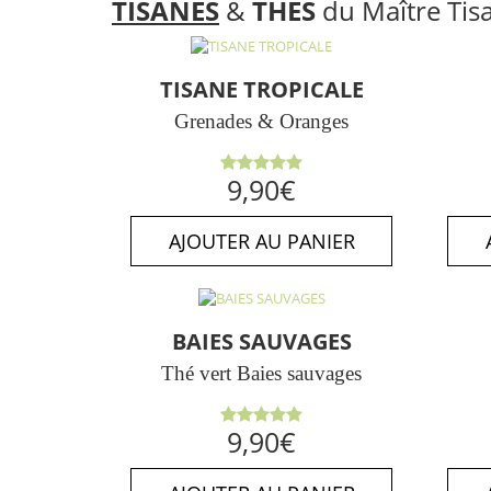
TISANES
&
THÉS
du Maître Tis
TISANE TROPICALE
Grenades & Oranges
Note
5.00
9,90
€
sur 5
AJOUTER AU PANIER
BAIES SAUVAGES
Thé vert Baies sauvages
Note
5.00
9,90
€
sur 5