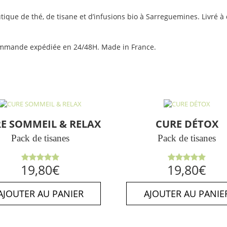
tique de thé, de tisane et d’infusions bio à Sarreguemines. Livré à 
 Commande expédiée en 24/48H. Made in France.
E SOMMEIL & RELAX
CURE DÉTOX
Pack de tisanes
Pack de tisanes
Note
5.00
Note
5.00
19,80
€
19,80
€
sur 5
sur 5
AJOUTER AU PANIER
AJOUTER AU PANIE