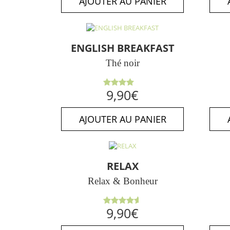
AJOUTER AU PANIER
ENGLISH BREAKFAST
Thé noir
Note
9,90
€
4.00
sur 5
AJOUTER AU PANIER
RELAX
Relax & Bonheur
Note
9,90
€
4.63
sur
5