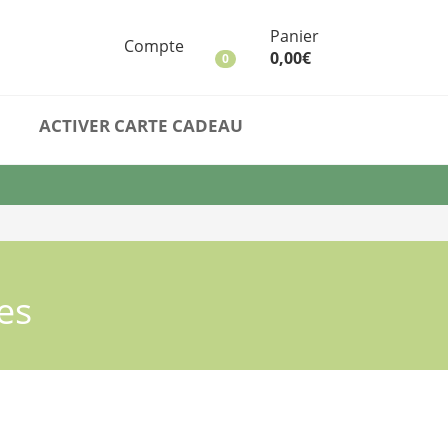
Maître
Panier
Tisanier
Compte
0,00
€
0
ACTIVER CARTE CADEAU
es