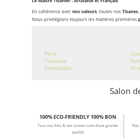
Le Maître Tisanier : Artisanal et Français
En cohérence avec
nos valeurs
, toutes nos
Tisanes
Nous privilégions toujours les matières premières
Paris
Lyo
Toulouse
Nan
Montpellier
Str
Salon 
100% ECO-FRIENDLY 100% BON
Tous nos thés & nos tisanes sont d’une grande
Nos 
qualité