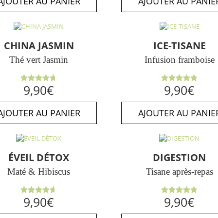
AJOUTER AU PANIER
AJOUTER AU PANIE
CHINA JASMIN
ICE-TISANE
Thé vert Jasmin
Infusion framboise
Note
Note
9,90
€
9,90
€
4.71
sur
4.86
sur
5
5
AJOUTER AU PANIER
AJOUTER AU PANIE
ÉVEIL DÉTOX
DIGESTION
Maté & Hibiscus
Tisane après-repas
Note
Note
4.89
9,90
€
9,90
€
4.67
sur
sur 5
5