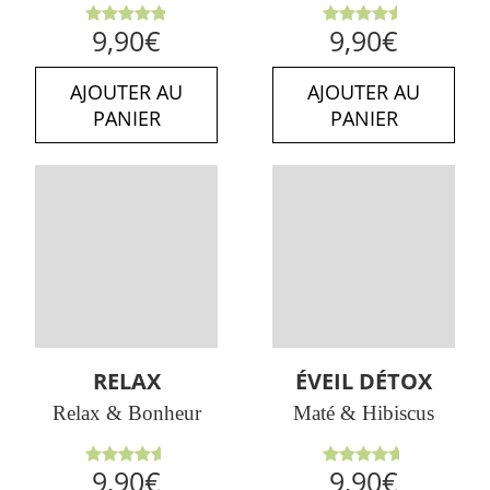
Note
Note
9,90
€
9,90
€
4.86
sur
4.50
sur
5
5
AJOUTER AU
AJOUTER AU
PANIER
PANIER
RELAX
ÉVEIL DÉTOX
Relax & Bonheur
Maté & Hibiscus
Note
Note
9,90
€
9,90
€
4.63
sur
4.67
sur