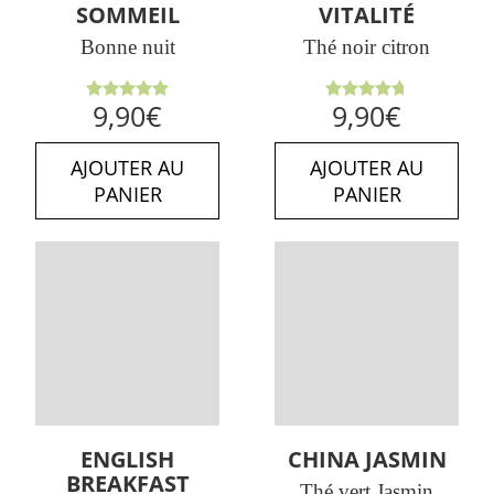
SOMMEIL
VITALITÉ
Bonne nuit
Thé noir citron
Note
5.00
Note
9,90
€
9,90
€
sur 5
4.75
sur
5
AJOUTER AU
AJOUTER AU
PANIER
PANIER
ENGLISH
CHINA JASMIN
BREAKFAST
Thé vert Jasmin