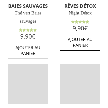
BAIES SAUVAGES
RÊVES DÉTOX
Thé vert Baies
Night Détox
sauvages
Note
5.00
9,90
€
sur 5
Note
5.00
9,90
€
sur 5
AJOUTER AU
PANIER
AJOUTER AU
PANIER