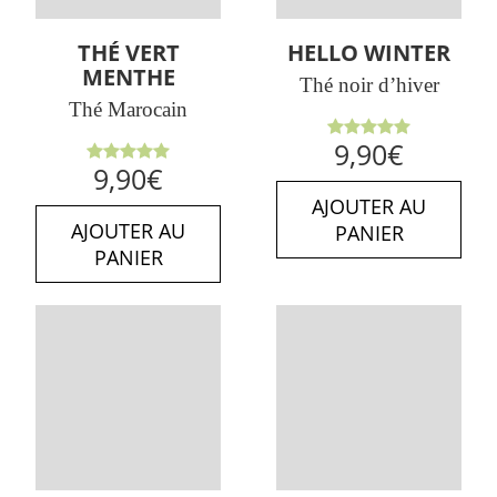
THÉ VERT
HELLO WINTER
MENTHE
Thé noir d’hiver
Thé Marocain
Note
5.00
9,90
€
sur 5
Note
5.00
9,90
€
sur 5
AJOUTER AU
AJOUTER AU
PANIER
PANIER