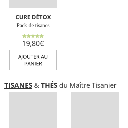
CURE DÉTOX
Pack de tisanes
Note
5.00
19,80
€
sur 5
AJOUTER AU
PANIER
TISANES
&
THÉS
du Maître Tisanier