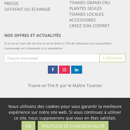
TISANES GRAND CRU
PRESSE
PLANTES SEULES
SATISFAIT OU ÉCHANGÉ
TISANES LOCALES
ACCESSOIRES
CREEZ SON COFFRET
NOS OFFRES ET ACTUALITÉS
Si tu es en train de me lire, tu as le droit à 15% de réduction sur ta première
commande, en t’abonnant à la newsletter.
S'ABONNER
Tisane-et-Thé.fr par le Maître Tisanier
Nous utilisons des cookies pour vous garantir la meilleure
expérience sur notre site web. Si vous continuez à utiliser
ce site, nous supposerons que vous en êtes satisfait.
OK
POLITIQUE DE CONFIDENTIALITÉ