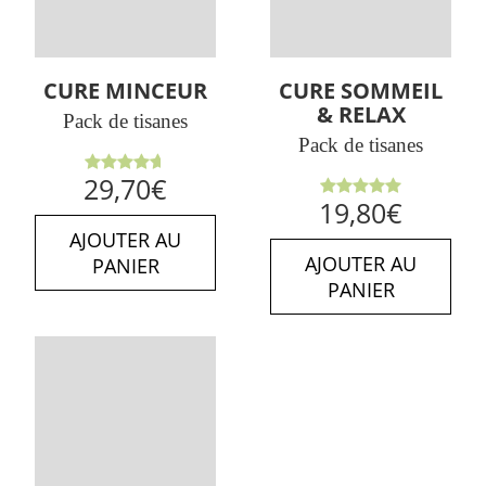
CURE MINCEUR
CURE SOMMEIL
& RELAX
Pack de tisanes
Pack de tisanes
Note
29,70
€
4.64
sur
Note
5.00
19,80
€
5
sur 5
AJOUTER AU
AJOUTER AU
PANIER
PANIER