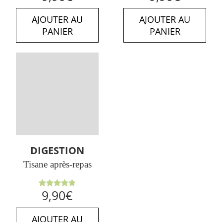
5
5
AJOUTER AU
AJOUTER AU
PANIER
PANIER
DIGESTION
Tisane après-repas
Note
4.89
9,90
€
sur 5
AJOUTER AU