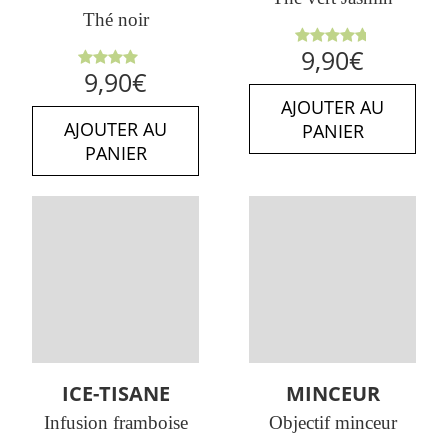
Thé noir
Note
9,90
€
4.71
sur
Note
9,90
€
5
4.00
sur 5
AJOUTER AU
AJOUTER AU
PANIER
PANIER
ICE-TISANE
MINCEUR
Infusion framboise
Objectif minceur