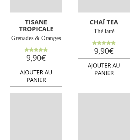
TISANE
CHAÏ TEA
TROPICALE
Thé latté
Grenades & Oranges
Note
5.00
9,90
€
sur 5
Note
5.00
9,90
€
sur 5
AJOUTER AU
AJOUTER AU
PANIER
PANIER