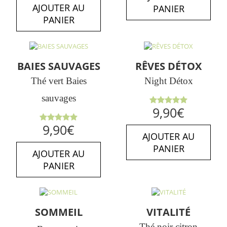
AJOUTER AU
PANIER
PANIER
BAIES SAUVAGES
RÊVES DÉTOX
Thé vert Baies
Night Détox
sauvages
Note
5.00
9,90
€
sur 5
Note
5.00
9,90
€
sur 5
AJOUTER AU
PANIER
AJOUTER AU
PANIER
SOMMEIL
VITALITÉ
Thé noir citron