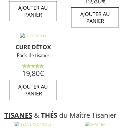
19,80
€
5
sur 5
AJOUTER AU
AJOUTER AU
PANIER
PANIER
CURE DÉTOX
Pack de tisanes
Note
5.00
19,80
€
sur 5
AJOUTER AU
PANIER
TISANES
&
THÉS
du Maître Tisanier