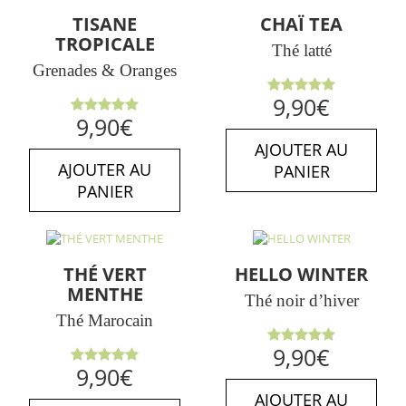
TISANE
CHAÏ TEA
TROPICALE
Thé latté
Grenades & Oranges
Note
5.00
9,90
€
sur 5
Note
5.00
9,90
€
sur 5
AJOUTER AU
AJOUTER AU
PANIER
PANIER
THÉ VERT
HELLO WINTER
MENTHE
Thé noir d’hiver
Thé Marocain
Note
5.00
9,90
€
sur 5
Note
5.00
9,90
€
sur 5
AJOUTER AU