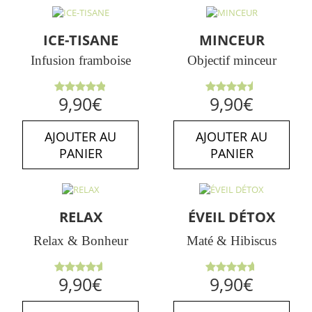
ICE-TISANE
MINCEUR
Infusion framboise
Objectif minceur
Note
Note
9,90
€
9,90
€
4.86
sur
4.50
sur
5
5
AJOUTER AU
AJOUTER AU
PANIER
PANIER
RELAX
ÉVEIL DÉTOX
Relax & Bonheur
Maté & Hibiscus
Note
Note
9,90
€
9,90
€
4.63
sur
4.67
sur
5
5