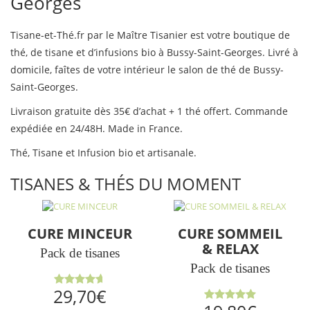
Georges
Tisane-et-Thé.fr par le Maître Tisanier est votre boutique de
thé, de tisane et d’infusions bio à Bussy-Saint-Georges. Livré à
domicile, faîtes de votre intérieur le salon de thé de Bussy-
Saint-Georges.
Livraison gratuite dès 35€ d’achat + 1 thé offert. Commande
expédiée en 24/48H. Made in France.
Thé, Tisane et Infusion bio et artisanale.
TISANES & THÉS DU MOMENT
CURE MINCEUR
CURE SOMMEIL
& RELAX
Pack de tisanes
Pack de tisanes
Note
29,70
€
4.64
sur
Note
5.00