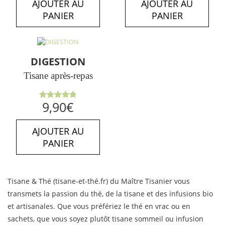
AJOUTER AU
AJOUTER AU
PANIER
PANIER
DIGESTION
Tisane après-repas
Note
4.89
9,90
€
sur 5
AJOUTER AU
PANIER
Tisane & Thé (tisane-et-thé.fr) du Maître Tisanier vous
transmets la passion du thé, de la tisane et des infusions bio
et artisanales. Que vous préfériez le thé en vrac ou en
sachets, que vous soyez plutôt tisane sommeil ou infusion