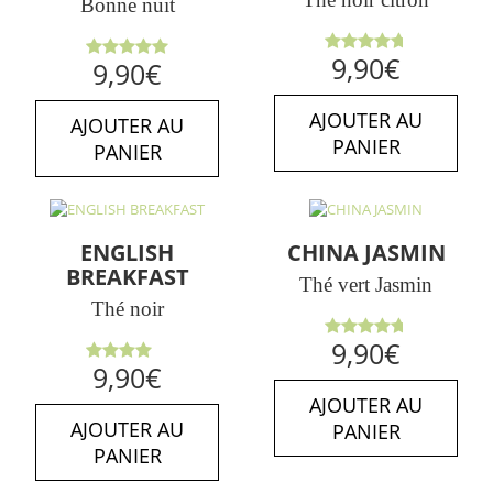
Bonne nuit
Note
9,90
€
Note
5.00
9,90
€
4.75
sur
sur 5
5
AJOUTER AU
AJOUTER AU
PANIER
PANIER
ENGLISH
CHINA JASMIN
BREAKFAST
Thé vert Jasmin
Thé noir
Note
9,90
€
4.71
sur
Note
9,90
€
5
4.00
sur 5
AJOUTER AU
AJOUTER AU
PANIER
PANIER